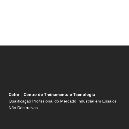
para treinamentos externos sem comprometer o
cronograma de produção. É por isso que nossos Cursos
Especiais In Company…
Cetre – Centro de Treinamento e Tecnologia
Qualificação Profissional do Mercado Industrial em Ensaios
Não Destrutivos.